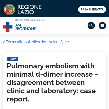
AREA RISERVATA
search
menu
< Torna alle pubblicazioni scientifiche
Rivista
Pulmonary embolism with
minimal d-dimer increase –
disagreement between
clinic and laboratory: case
report.