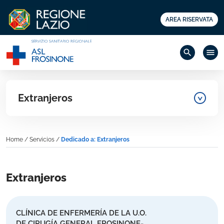
AREA RISERVATA
search
menu
Extranjeros
Home
/
Servicios
/
Dedicado a: Extranjeros
Extranjeros
CLÍNICA DE ENFERMERÍA DE LA U.O.
DE CIRUGÍA GENERAL FROSINONE-