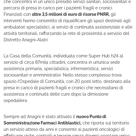
che concentra in un unico presidio servizi sanitari, sociosanitari e
percorsi di presa in carico per i pazienti fragili e cronici.
Finanziati con
oltre 3,5 milioni di euro di risorse PNRR,
gli
interventi hanno consentito di riqualificare gli spazi destinati agli
ambulatori specialistici, ai servizi di continuità assistenziale e alle
attività territoriali, rafforzando la rete di prossimità a servizio del
Distretto Anagni-Alatri.
La Casa della Comunità, individuata come Super Hub h24 al
servizio di circa 87mila cittadini, concentra in un’unica sede
assistenza primaria, specialistica, infermieristica, servizi
sociosanitari e amministrativi. Nello stesso complesso trova
spazio l’Ospedale di Comunità, con 20 posti letto, destinato alla
presa in carico di pazienti fragili e cronici che necessitano di
assistenza e continuità delle cure dopo la dimissione
ospedaliera.
Sempre ad Anagni è stato attivato il
nuovo Punto di
Somministrazione Farmaci Antiblastici,
che riporta sul territorio
un servizio atteso da anni e consente ai pazienti oncologici di
effettuare visite, controlli e terapie senza doversi spostare verso