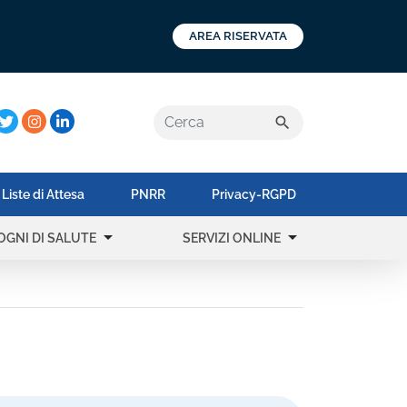
AREA RISERVATA
a:
search
Liste di Attesa
PNRR
Privacy-RGPD
arrow_drop_down
arrow_drop_down
OGNI DI SALUTE
SERVIZI ONLINE