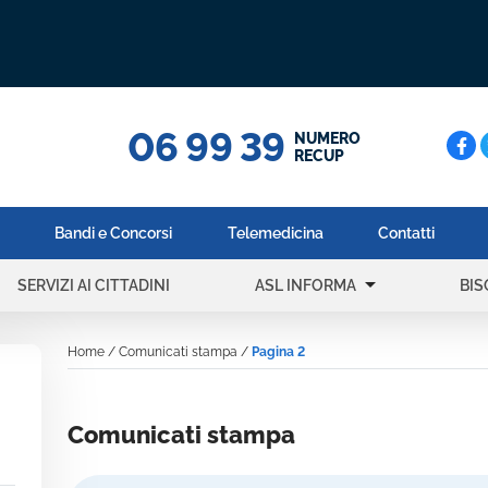
06 99 39
Cerc
NUMERO
RECUP
Bandi e Concorsi
Telemedicina
Contatti
arrow_drop_down
SERVIZI AI CITTADINI
ASL INFORMA
BIS
Home
/
Comunicati stampa
/
Pagina 2
Comunicati stampa