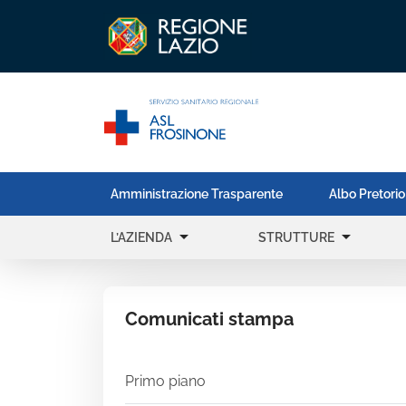
Amministrazione Trasparente
Albo Pretorio
arrow_drop_down
arrow_drop_down
L’AZIENDA
STRUTTURE
Comunicati stampa
Primo piano