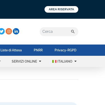
AREA RISERVATA
a:
search
Liste di Attesa
PNRR
Privacy-RGPD
op_down
arrow_drop_down
arrow_drop_down
SERVIZI ONLINE
ITALIANO