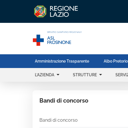
Amministrazione Trasparente
Albo Pretorio
arrow_drop_down
arrow_drop_down
L’AZIENDA
STRUTTURE
SERVIZ
Bandi di concorso
Bandi di concorso