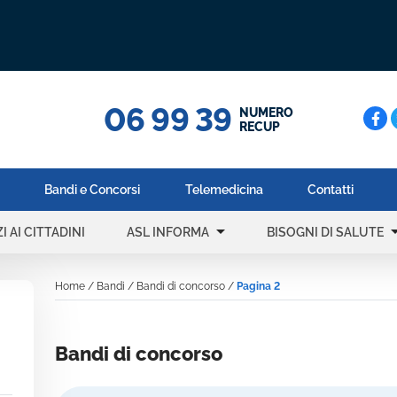
06 99 39
Cerc
NUMERO
RECUP
Bandi e Concorsi
Telemedicina
Contatti
arrow_drop_down
arrow_dr
I AI CITTADINI
ASL INFORMA
BISOGNI DI SALUTE
Home
/
Bandi
/
Bandi di concorso
/
Pagina 2
Bandi di concorso