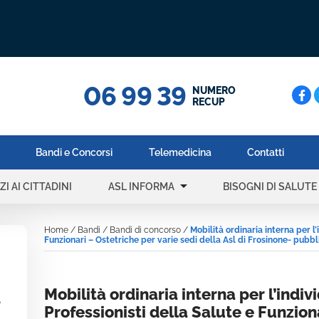
06 99 39
Cerc
NUMERO
RECUP
Bandi e Concorsi
Telemedicina
Contatti
arrow_drop_down
a
ZI AI CITTADINI
ASL INFORMA
BISOGNI DI SALUTE
Home
/
Bandi
/
Bandi di concorso
/
Mobilità ordinaria interna per l’
Funzionari – Ostetriche per varie sedi della Asl di Frosinone- pubb
Mobilità ordinaria interna per l’indiv
e
Professionisti della Salute e Funzion