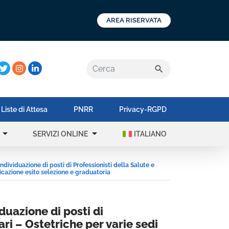
AREA RISERVATA
a:
search
Liste di Attesa
PNRR
Privacy-RGPD
rrow_drop_down
arrow_drop_down
SERVIZI ONLINE
ITALIANO
individuazione di posti di Professionisti della Salute e
licazione esito selezione e graduatoria
iduazione di posti di
ari – Ostetriche per varie sedi