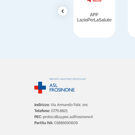
chevron_left
APP
i
LazioPerLaSalute
Indirizzo:
Via Armando Fabi, snc
Telefono:
0775.8821
PEC:
protocollo@pec.aslfrosinone.it
Partita IVA:
01886690609