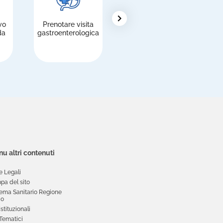
chevron_right
vo
Prenotare visita
Pagare le
R
da
gastroenterologica
prestazioni
u altri contenuti
e Legali
pa del sito
tema Sanitario Regione
io
 Istituzionali
 Tematici