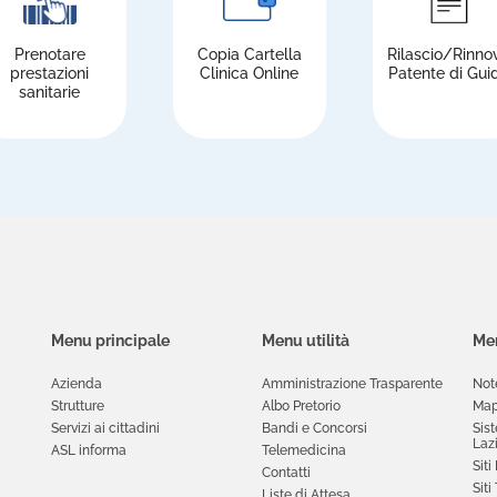
Prenotare
Copia Cartella
Rilascio/Rinno
prestazioni
Clinica Online
Patente di Gui
sanitarie
Menu principale
Menu utilità
Men
Azienda
Amministrazione Trasparente
Not
Strutture
Albo Pretorio
Map
Servizi ai cittadini
Bandi e Concorsi
Sis
Laz
ASL informa
Telemedicina
Siti
Contatti
Siti
Liste di Attesa