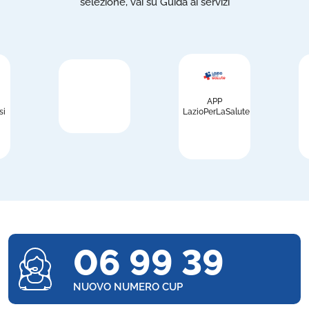
selezione, vai su Guida ai servizi
APP
si
LazioPerLaSalute
06 99 39
NUOVO NUMERO CUP