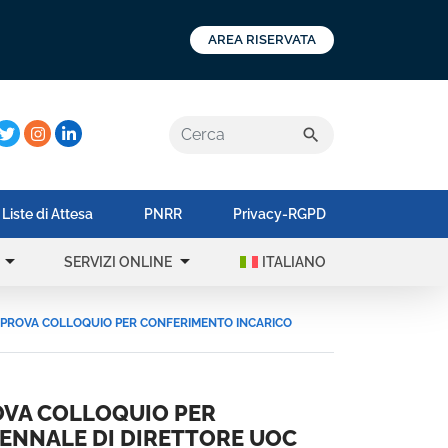
AREA RISERVATA
a:
search
Liste di Attesa
PNRR
Privacy-RGPD
rrow_drop_down
arrow_drop_down
SERVIZI ONLINE
ITALIANO
 E PROVA COLLOQUIO PER CONFERIMENTO INCARICO
ROVA COLLOQUIO PER
ENNALE DI DIRETTORE UOC