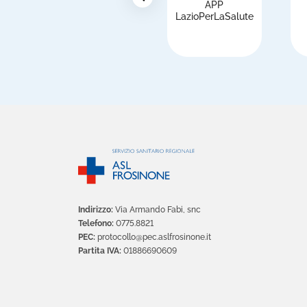
APP
i
LazioPerLaSalute
Indirizzo:
Via Armando Fabi, snc
Telefono:
0775.8821
PEC:
protocollo@pec.aslfrosinone.it
Partita IVA:
01886690609