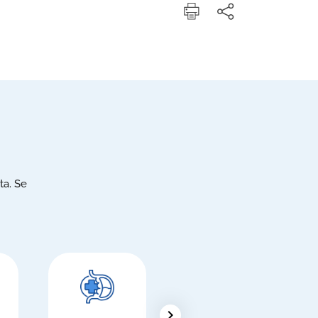
ta. Se
chevron_right