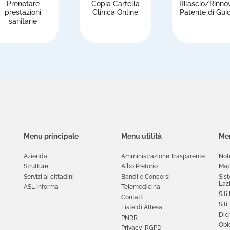
Prenotare
Copia Cartella
Rilascio/Rinno
prestazioni
Clinica Online
Patente di Gui
sanitarie
Menu principale
Menu utilità
Men
Azienda
Amministrazione Trasparente
Not
Strutture
Albo Pretorio
Map
Servizi ai cittadini
Bandi e Concorsi
Sis
Laz
ASL informa
Telemedicina
Siti
Contatti
Siti
Liste di Attesa
Dich
PNRR
Obie
Privacy-RGPD