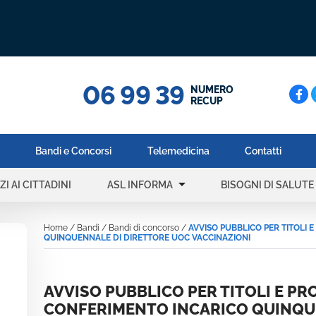
06 99 39
Cerc
NUMERO
RECUP
Bandi e Concorsi
Telemedicina
Contatti
arrow_drop_down
a
ZI AI CITTADINI
ASL INFORMA
BISOGNI DI SALUTE
Home
/
Bandi
/
Bandi di concorso
/
AVVISO PUBBLICO PER TITOLI
QUINQUENNALE DI DIRETTORE UOC VACCINAZIONI
AVVISO PUBBLICO PER TITOLI E P
CONFERIMENTO INCARICO QUINQU