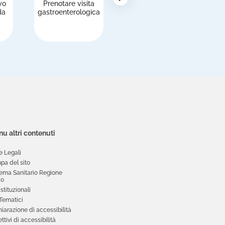
vo
Prenotare visita
Pagare le
R
da
gastroenterologica
prestazioni
u altri contenuti
e Legali
pa del sito
tema Sanitario Regione
io
 Istituzionali
 Tematici
iarazione di accessibilità
ttivi di accessibilità