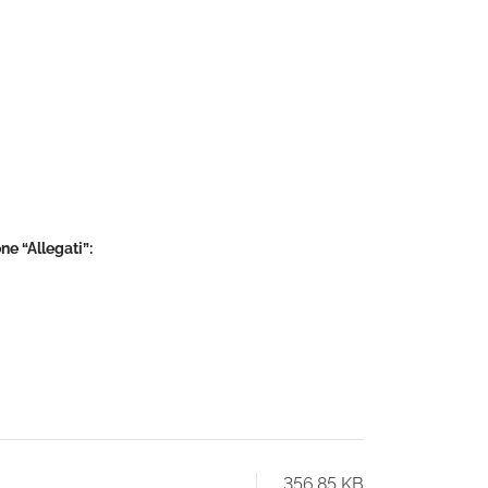
ne “Allegati”:
356.85 KB