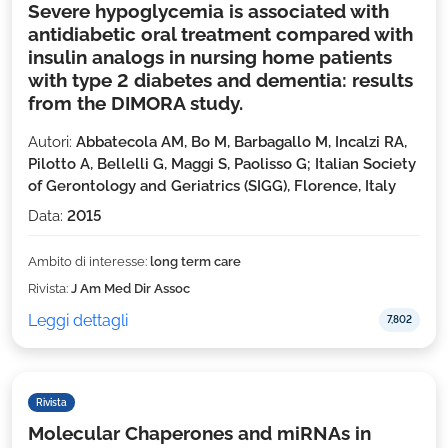
Severe hypoglycemia is associated with
antidiabetic oral treatment compared with
insulin analogs in nursing home patients
with type 2 diabetes and dementia: results
from the DIMORA study.
Autori:
Abbatecola AM, Bo M, Barbagallo M, Incalzi RA,
Pilotto A, Bellelli G, Maggi S, Paolisso G; Italian Society
of Gerontology and Geriatrics (SIGG), Florence, Italy
Data:
2015
Ambito di interesse:
long term care
Rivista:
J Am Med Dir Assoc
Leggi dettagli
7,802
Rivista
Molecular Chaperones and miRNAs in