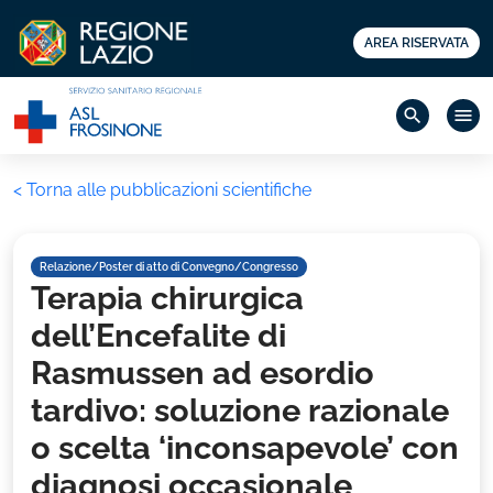
AREA RISERVATA
search
menu
< Torna alle pubblicazioni scientifiche
Relazione/Poster di atto di Convegno/Congresso
Terapia chirurgica
dell’Encefalite di
Rasmussen ad esordio
tardivo: soluzione razionale
o scelta ‘inconsapevole’ con
diagnosi occasionale