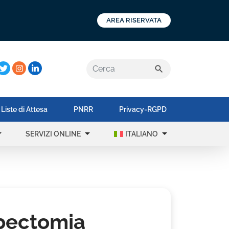
AREA RISERVATA
a:
search
Liste di Attesa
PNRR
Privacy-RGPD
op_down
arrow_drop_down
arrow_drop_down
SERVIZI ONLINE
ITALIANO
mbectomia