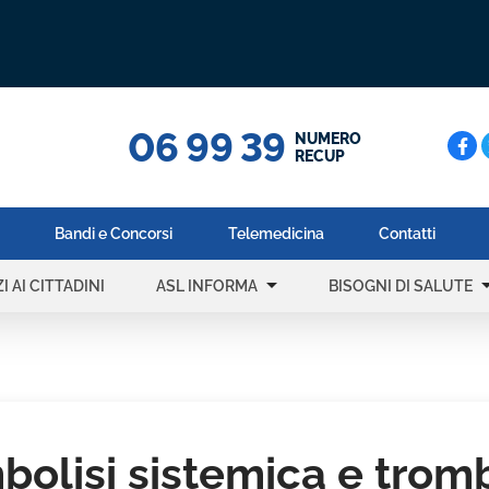
06 99 39
Cerc
NUMERO
RECUP
Bandi e Concorsi
Telemedicina
Contatti
arrow_drop_down
arrow_dr
I AI CITTADINI
ASL INFORMA
BISOGNI DI SALUTE
mbolisi sistemica e tro