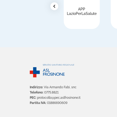
chevron_left
APP
i
LazioPerLaSalute
Indirizzo:
Via Armando Fabi, snc
Telefono:
0775.8821
PEC:
protocollo@pec.aslfrosinone.it
Partita IVA:
01886690609