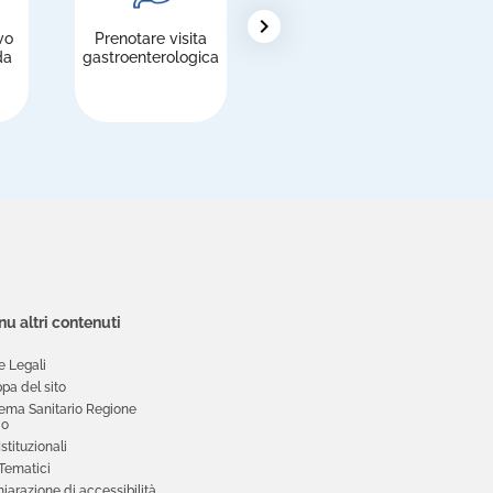
chevron_right
vo
Prenotare visita
Pagare le
R
da
gastroenterologica
prestazioni
u altri contenuti
e Legali
pa del sito
tema Sanitario Regione
io
 Istituzionali
 Tematici
iarazione di accessibilità