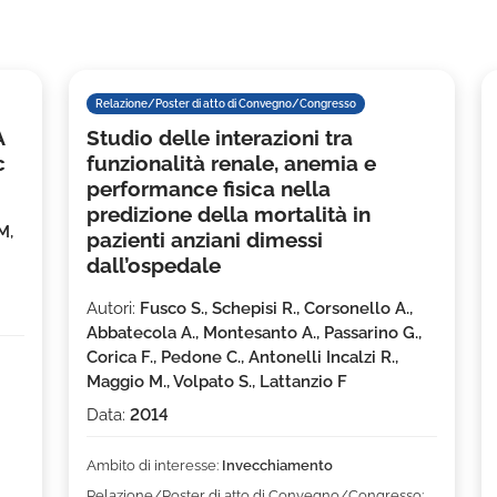
Relazione/Poster di atto di Convegno/Congresso
A
Studio delle interazioni tra
c
funzionalità renale, anemia e
performance fisica nella
predizione della mortalità in
M,
pazienti anziani dimessi
dall’ospedale
Autori:
Fusco S., Schepisi R., Corsonello A.,
Abbatecola A., Montesanto A., Passarino G.,
Corica F., Pedone C., Antonelli Incalzi R.,
Maggio M., Volpato S., Lattanzio F
Data:
2014
Ambito di interesse:
Invecchiamento
Relazione/Poster di atto di Convegno/Congresso: