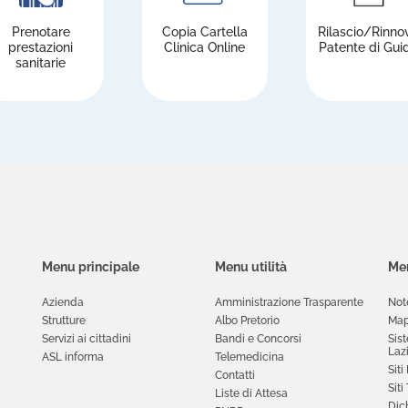
Prenotare
Copia Cartella
Rilascio/Rinno
prestazioni
Clinica Online
Patente di Gui
sanitarie
Menu principale
Menu utilità
Men
Azienda
Amministrazione Trasparente
Not
Strutture
Albo Pretorio
Map
Servizi ai cittadini
Bandi e Concorsi
Sis
Laz
ASL informa
Telemedicina
Siti
Contatti
Siti
Liste di Attesa
Dich