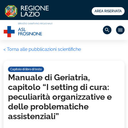
AREA RISERVATA
search
menu
< Torna alle pubblicazioni scientifiche
Capitolo di libro di testo
Manuale di Geriatria,
capitolo “I setting di cura:
peculiarità organizzative e
delle problematiche
assistenziali”