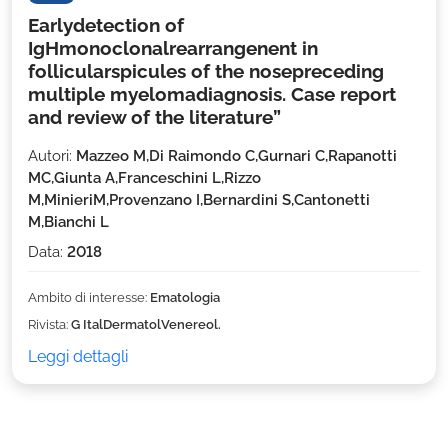
Earlydetection of
IgHmonoclonalrearrangenent in
follicularspicules of the nosepreceding
multiple myelomadiagnosis. Case report
and review of the literature”
Autori:
Mazzeo M,Di Raimondo C,Gurnari C,Rapanotti
MC,Giunta A,Franceschini L,Rizzo
M,MinieriM,Provenzano I,Bernardini S,Cantonetti
M,Bianchi L
Data:
2018
Ambito di interesse:
Ematologia
Rivista:
G ItalDermatolVenereol.
Leggi dettagli