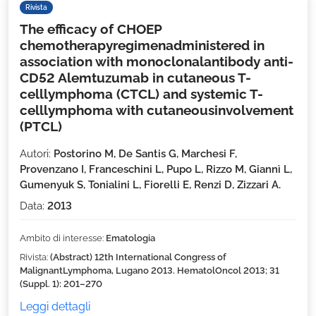
Rivista
The efficacy of CHOEP
chemotherapyregimenadministered in
association with monoclonalantibody anti-
CD52 Alemtuzumab in cutaneous T-
celllymphoma (CTCL) and systemic T-
celllymphoma with cutaneousinvolvement
(PTCL)
Autori:
Postorino M, De Santis G, Marchesi F,
Provenzano I, Franceschini L, Pupo L, Rizzo M, Giannì L,
Gumenyuk S, Tonialini L, Fiorelli E, Renzi D, Zizzari A.
Data:
2013
Ambito di interesse:
Ematologia
Rivista:
(Abstract) 12th International Congress of
MalignantLymphoma, Lugano 2013. HematolOncol 2013; 31
(Suppl. 1): 201–270
Leggi dettagli