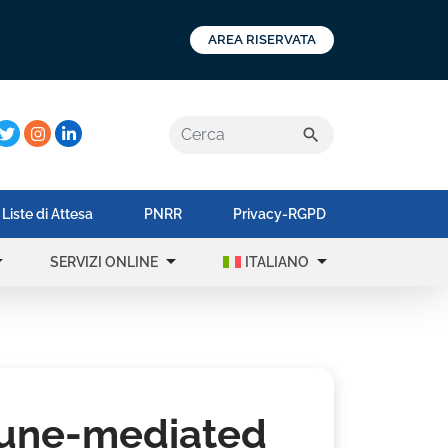
AREA RISERVATA
a:
search
Liste di Attesa
PNRR
Privacy-RGPD
op_down
arrow_drop_down
arrow_drop_down
SERVIZI ONLINE
ITALIANO
mune-mediated