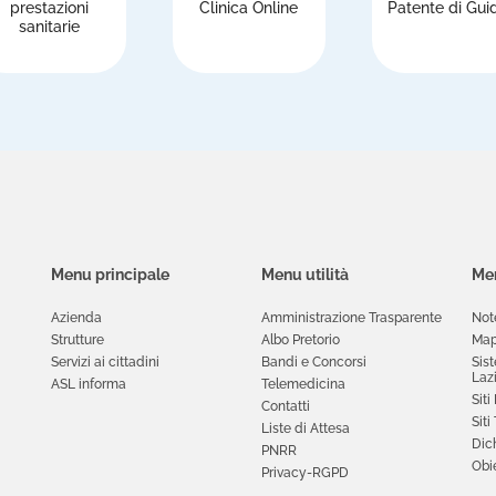
prestazioni
Clinica Online
Patente di Gui
sanitarie
Menu principale
Menu utilità
Men
Azienda
Amministrazione Trasparente
Not
Strutture
Albo Pretorio
Map
Servizi ai cittadini
Bandi e Concorsi
Sis
Laz
ASL informa
Telemedicina
Siti
Contatti
Siti
Liste di Attesa
Dich
PNRR
Obie
Privacy-RGPD