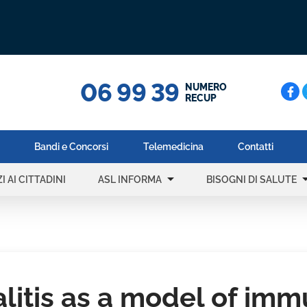
06 99 39
Cerc
NUMERO
RECUP
Bandi e Concorsi
Telemedicina
Contatti
arrow_drop_down
arrow_dr
I AI CITTADINI
ASL INFORMA
BISOGNI DI SALUTE
litis as a model of im