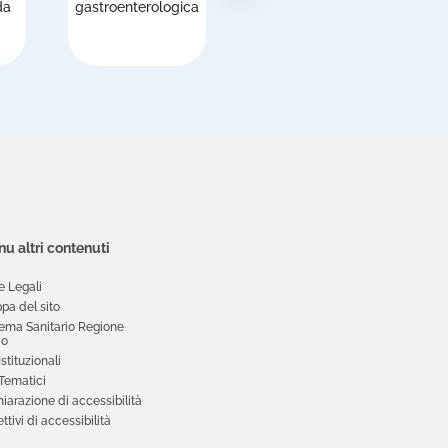
da
gastroenterologica
prestazioni
u altri contenuti
e Legali
pa del sito
tema Sanitario Regione
io
 Istituzionali
 Tematici
iarazione di accessibilità
ttivi di accessibilità