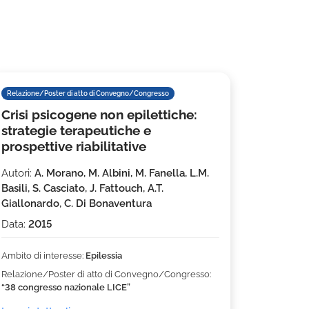
Relazione/Poster di atto di Convegno/Congresso
Crisi psicogene non epilettiche:
strategie terapeutiche e
prospettive riabilitative
Autori:
A. Morano, M. Albini, M. Fanella, L.M.
Basili, S. Casciato, J. Fattouch, A.T.
Giallonardo, C. Di Bonaventura
Data:
2015
Ambito di interesse:
Epilessia
Relazione/Poster di atto di Convegno/Congresso:
“38 congresso nazionale LICE”