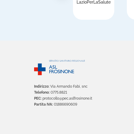
i
LazioPerLaSalute
Indirizzo:
Via Armando Fabi, snc
Telefono:
0775.8821
PEC:
protocollo@pec.aslfrosinone.it
Partita IVA:
01886690609