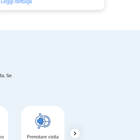
Leggi dettagli
ta. Se
chevron_right
vo
Prenotare visita
Pagare le
R