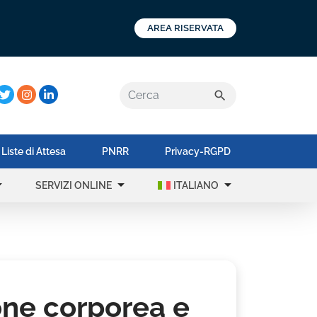
AREA RISERVATA
a:
search
Liste di Attesa
PNRR
Privacy-RGPD
op_down
arrow_drop_down
arrow_drop_down
SERVIZI ONLINE
ITALIANO
one corporea e