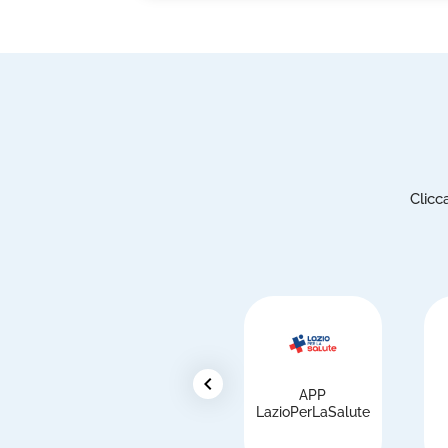
Clicc
chevron_left
APP
i
LazioPerLaSalute