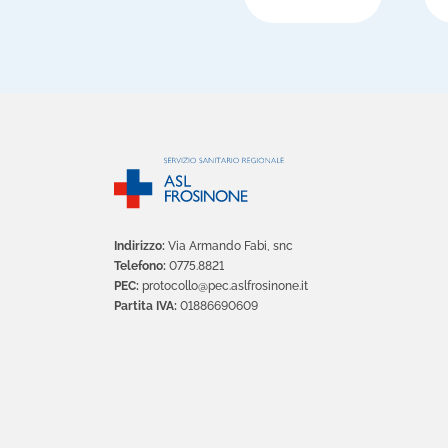
Indirizzo:
Via Armando Fabi, snc
Telefono:
0775.8821
PEC:
protocollo@pec.aslfrosinone.it
Partita IVA:
01886690609