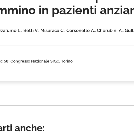
ammino in pazienti anzi
afumo L., Betti V., Misuraca C., Corsonello A., Cherubini A., Guffa
o:
58° Congresso Nazionale SIGG, Torino
rti anche: