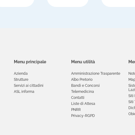
Menu principale
Menu utilità
Men
Azienda
Amministrazione Trasparente
Not
Strutture
Albo Pretorio
Map
Servizi ai cittadini
Bandi e Concorsi
Sis
Laz
ASL informa
Telemedicina
Siti
Contatti
Siti
Liste di Attesa
Dich
PNRR
Obie
Privacy-RGPD