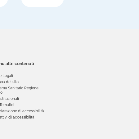
u altri contenuti
e Legali
pa del sito
tema Sanitario Regione
io
 Istituzionali
 Tematici
iarazione di accessibilità
ttivi di accessibilità