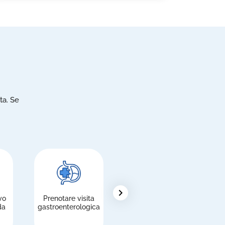
ta. Se
chevron_right
vo
Prenotare visita
Pagare le
R
da
gastroenterologica
prestazioni