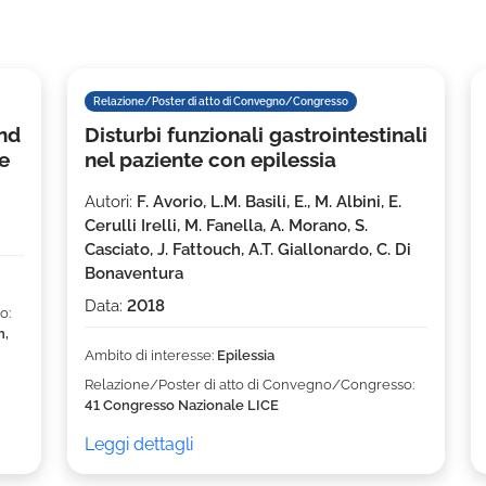
Relazione/Poster di atto di Convegno/Congresso
nd
Disturbi funzionali gastrointestinali
e
nel paziente con epilessia
Autori:
F. Avorio, L.M. Basili, E., M. Albini, E.
Cerulli Irelli, M. Fanella, A. Morano, S.
Casciato, J. Fattouch, A.T. Giallonardo, C. Di
Bonaventura
Data:
2018
o:
n,
Ambito di interesse:
Epilessia
Relazione/Poster di atto di Convegno/Congresso:
41 Congresso Nazionale LICE
Leggi dettagli