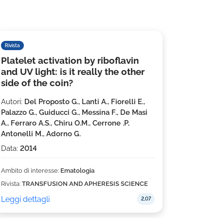
Rivista
Platelet activation by riboflavin
and UV light: is it really the other
side of the coin?
Autori:
Del Proposto G., Lanti A., Fiorelli E.,
Palazzo G., Guiducci G., Messina F., De Masi
A., Ferraro A.S., Chiru O.M., Cerrone .P,
Antonelli M., Adorno G.
Data:
2014
Ambito di interesse:
Ematologia
Rivista:
TRANSFUSION AND APHERESIS SCIENCE
Leggi dettagli
2,07