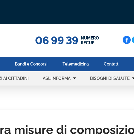
06 99 39
Cerc
NUMERO
RECUP
Bandi e Concorsi
Telemedicina
Contatti
arrow_drop_down
arrow_dr
I AI CITTADINI
ASL INFORMA
BISOGNI DI SALUTE
tra misure di composizi