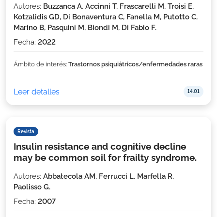
Autores:
Buzzanca A, Accinni T, Frascarelli M, Troisi E,
Kotzalidis GD, Di Bonaventura C, Fanella M, Putotto C,
Marino B, Pasquini M, Biondi M, Di Fabio F.
Fecha:
2022
Ámbito de interés:
Trastornos psiquiátricos/enfermedades raras
Leer detalles
14.01
Revista
Insulin resistance and cognitive decline
may be common soil for frailty syndrome.
Autores:
Abbatecola AM, Ferrucci L, Marfella R,
Paolisso G.
Fecha:
2007