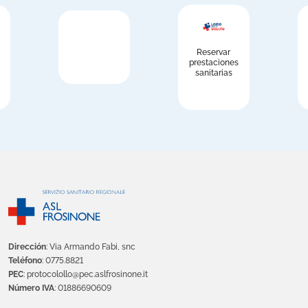
Reservar
prestaciones
sanitarias
Dirección
: Via Armando Fabi, snc
Teléfono
: 0775.8821
PEC
: protocolollo@pec.aslfrosinone.it
Número IVA
: 01886690609