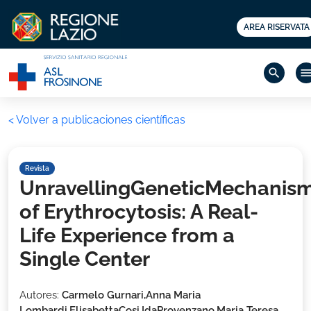
AREA RISERVATA
search
men
< Volver a publicaciones científicas
Revista
UnravellingGeneticMechanis
of Erythrocytosis: A Real-
Life Experience from a
Single Center
Autores:
Carmelo Gurnari,Anna Maria
Lombardi,ElisabettaCosi,IdaProvenzano,Maria Teresa