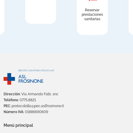
Reservar
prestaciones
sanitarias
Dirección
: Via Armando Fabi, snc
Teléfono
: 0775.8821
PEC
: protocolollo@pec.aslfrosinone.it
Número IVA
: 01886690609
Menú principal