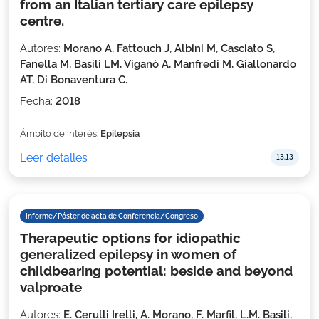
from an Italian tertiary care epilepsy
centre.
Autores:
Morano A, Fattouch J, Albini M, Casciato S,
Fanella M, Basili LM, Viganò A, Manfredi M, Giallonardo
AT, Di Bonaventura C.
Fecha:
2018
Ámbito de interés:
Epilepsia
Leer detalles
13.13
Informe/Póster de acta de Conferencia/Congreso
Therapeutic options for idiopathic
generalized epilepsy in women of
childbearing potential: beside and beyond
valproate
Autores:
E. Cerulli Irelli, A. Morano, F. Marfil, L.M. Basili,