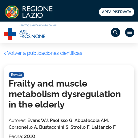
AREA RISERVATA
search
menu
< Volver a publicaciones científicas
Revista
Frailty and muscle
metabolism dysregulation
in the elderly
Autores:
Evans WJ, Paolisso G, Abbatecola AM,
Corsonello A, Bustacchini S, Strollo F, Lattanzio F
Fecha:
2010