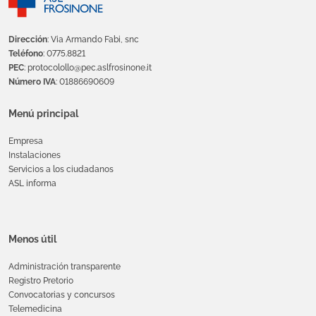
Dirección
: Via Armando Fabi, snc
Teléfono
: 0775.8821
PEC
: protocolollo@pec.aslfrosinone.it
Número IVA
: 01886690609
Menú principal
Empresa
Instalaciones
Servicios a los ciudadanos
ASL informa
Menos útil
Administración transparente
Registro Pretorio
Convocatorias y concursos
Telemedicina