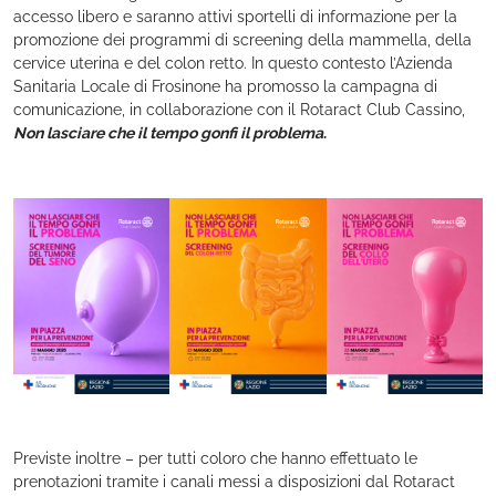
accesso libero e saranno attivi sportelli di informazione per la
promozione dei programmi di screening della mammella, della
cervice uterina e del colon retto. In questo contesto l’Azienda
Sanitaria Locale di Frosinone ha promosso la campagna di
comunicazione, in collaborazione con il Rotaract Club Cassino,
Non lasciare che il tempo gonfi il problema
.
Previste inoltre – per tutti coloro che hanno effettuato le
prenotazioni tramite i canali messi a disposizioni dal Rotaract