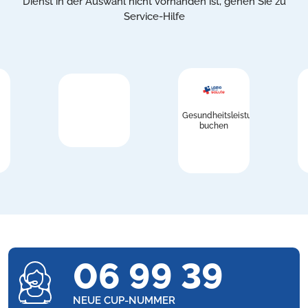
Dienst in der Auswahl nicht vorhanden ist, gehen Sie zu
Service-Hilfe
Gesundheitsleistungen
buchen
06 99 39
NEUE CUP-NUMMER