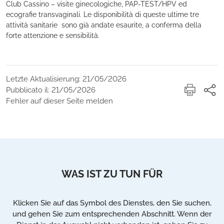
Club Cassino – visite ginecologiche, PAP-TEST/HPV ed
ecografie transvaginali. Le disponibilità di queste ultime tre
attività sanitarie sono già andate esaurite, a conferma della
forte attenzione e sensibilità.
Letzte Aktualisierung: 21/05/2026
Pubblicato il: 21/05/2026
Fehler auf dieser Seite melden
WAS IST ZU TUN FÜR
Klicken Sie auf das Symbol des Dienstes, den Sie suchen,
und gehen Sie zum entsprechenden Abschnitt. Wenn der